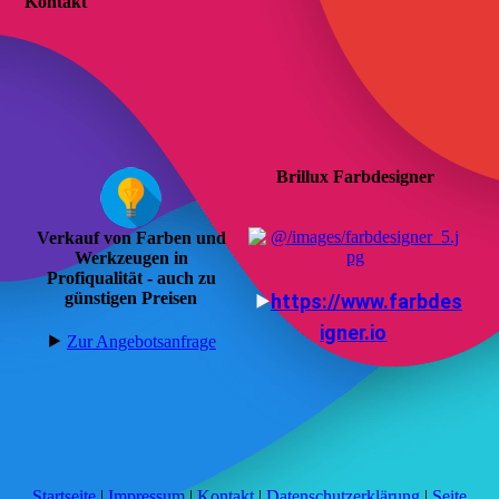
Kontakt
Brillux Farbdesigner
Verkauf von Farben und
Werkzeugen in
Profiqualität - auch zu
günstigen Preisen
⯈
https://www.farbdes
igner.io
⯈
Zur An­ge­bots­an­fra­ge
Startseite
|
Impressum
|
Kontakt
|
Datenschutzerklärung
|
Seite